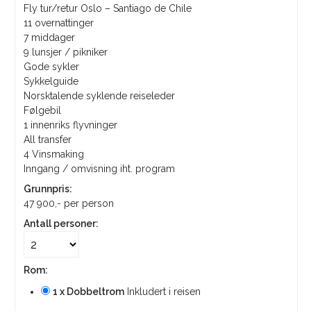
Fly tur/retur Oslo – Santiago de Chile
11 overnattinger
7 middager
9 lunsjer / pikniker
Gode sykler
Sykkelguide
Norsktalende syklende reiseleder
Følgebil
1 innenriks flyvninger
All transfer
4 Vinsmaking
Inngang / omvisning iht. program
Grunnpris:
47 900,-
per person
Antall personer:
Rom:
1 x Dobbeltrom
Inkludert i reisen