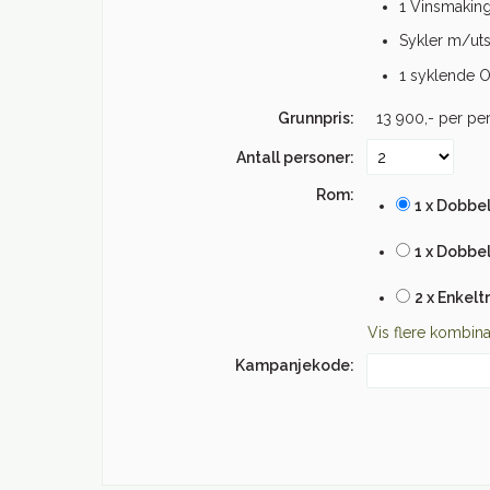
1 Vinsmakin
Sykler m/uts
1 syklende O
Grunnpris:
13 900,-
per pe
Antall personer:
Rom:
1 x Dobbe
1 x Dobbe
2 x Enkel
Vis flere kombin
Kampanjekode: