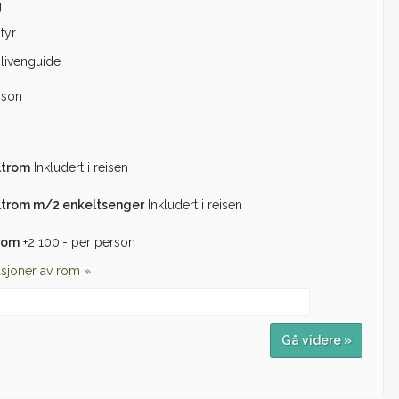
g
tyr
livenguide
rson
ltrom
Inkludert i reisen
ltrom m/2 enkeltsenger
Inkludert i reisen
trom
+2 100,- per person
asjoner av rom »