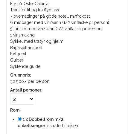
Fly t/r Oslo-Catania
Transfer til og fra flyplass
7 overnattinger på gode hotell m/frokost
6 middager med vin/vann (1/2 vinflaske pr person)
5 lunsjer med vin/vann (1/2 vinflaske pr person)
1 vinsmaking
Sykkel med utstyr og hjelm
Bagasjetransport
Følgebil
Guider
Syklende guide
Grunnpris:
32 900,-
per person
Antall personer:
Rom:
1 x Dobbeltrom m/2
enkeltsenger
Inkludert i reisen