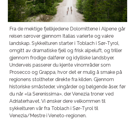
Fra de mektige fjellkjedene Dolomittene i Alpene går
reisen sørover gjennom Italias varierte og vakre
landskap. Sykkelturen starter i Toblach i Sør-Tyrol,
omgitt av dramatiske fjell og frisk alpeluft, og triller
gjennom frodige dalfører og idylliske landsbyer.
Underveis passerer du kjente vinområder som
Prosecco og Grappa, hvor det er mulig å smake på
regionens stoltheter direkte fra kilden. Gjennom
historiske småsteder, vingårder og bølgende åser, før
du når «la Serenissima», der Venezia troner ved
Adriaterhavet. Vi ønsker dere velkommen til
sykkelturen vår fra Toblach i Sør-Tyrol til
Venezia/Mestre i Veneto-regionen.