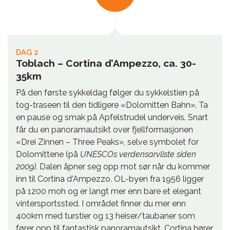
DAG 2
Toblach – Cortina d’Ampezzo, ca. 30-
35km
På den første sykkeldag følger du sykkelstien på
tog-traseen til den tidligere «Dolomitten Bahn». Ta
en pause og smak på Apfelstrudel underveis. Snart
får du en panoramautsikt over fjellformasjonen
«Drei Zinnen – Three Peaks», selve symbolet for
Dolomittene (på
UNESCOs verdensarvliste siden
2009).
Dalen åpner seg opp mot sør når du kommer
inn til Cortina d'Ampezzo. OL-byen fra 1956 ligger
på 1200 moh og er langt mer enn bare et elegant
vintersportssted. I området finner du mer enn
400km med turstier og 13 heiser/taubaner som
fører opp til fantastisk panoramautsikt. Cortina hører