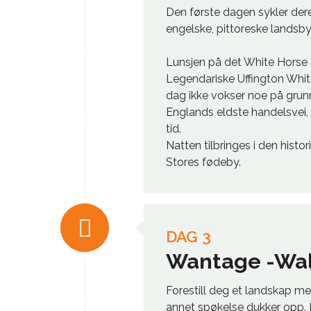
Den første dagen sykler dere
engelske, pittoreske landsb
Lunsjen på det White Horse P
Legendariske Uffington White
dag ikke vokser noe på grun
Englands eldste handelsvei,
tid.
Natten tilbringes i den hist
Stores fødeby.
DAG 3
Wantage -Wal
Forestill deg et landskap me
annet spøkelse dukker opp.