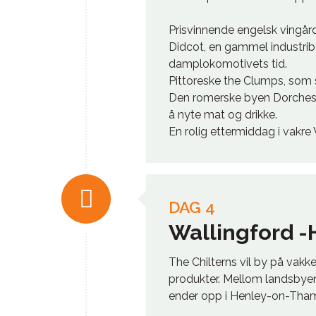
Prisvinnende engelsk vingår
Didcot, en gammel industriby
damplokomotivets tid.
Pittoreske the Clumps, som 
Den romerske byen Dorchest
å nyte mat og drikke.
En rolig ettermiddag i vakre 
DAG 4
Wallingford 
The Chilterns vil by på vakk
produkter. Mellom landsbyene
ender opp i Henley-on-Thame