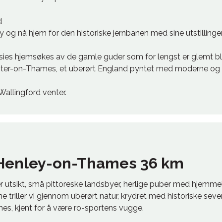
d
 og nå hjem for den historiske jernbanen med sine utstillinger
sies hjemsøkes av de gamle guder som for lengst er glemt bl
er-on-Thames, et uberørt England pyntet med moderne og f
Wallingford venter.
-Henley-on-Thames 36 km
er utsikt, små pittoreske landsbyer, herlige puber med hjemm
 triller vi gjennom uberørt natur, krydret med historiske sever
s, kjent for å være ro-sportens vugge.