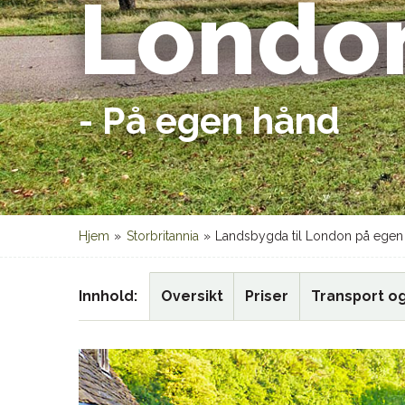
Londo
- På egen hånd
Hjem
»
Storbritannia
»
Landsbygda til London på egen
Innhold
Oversikt
Priser
Transport og