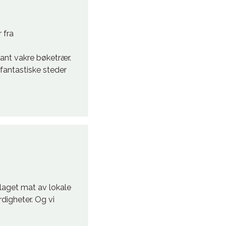
 fra
ant vakre bøketrær.
antastiske steder
elaget mat av lokale
digheter. Og vi