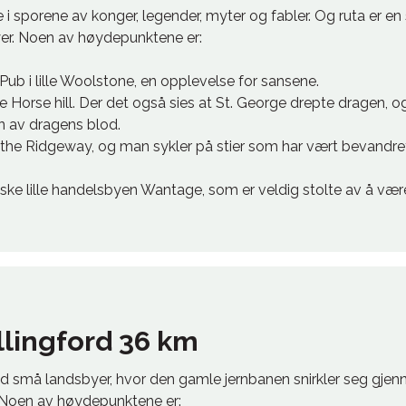
 i sporene av konger, legender, myter og fabler. Og ruta er en 
yer. Noen av høydepunktene er:
ub i lille Woolstone, en opplevelse for sansene.
 Horse hill. Der det også sies at St. George drepte dragen, 
n av dragens blod.
 the Ridgeway, og man sykler på stier som har vært bevandret
oriske lille handelsbyen Wantage, som er veldig stolte av å væ
lingford 36 km
d små landsbyer, hvor den gamle jernbanen snirkler seg gjenn
 Noen av høydepunktene er: