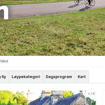
n
 hånd
 fly
Løypekategori
Dagsprogram
Kart
1
6