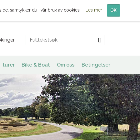
Meny
side, samtykker du i vår bruk av cookies.
Les mer
OK
kinger
-turer
Bike & Boat
Om oss
Betingelser