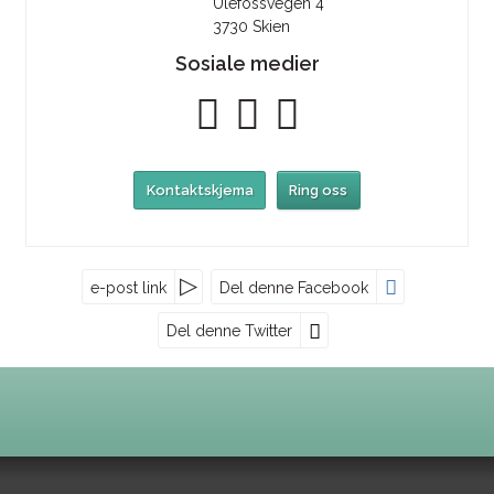
Ulefossvegen 4
3730
Skien
Sosiale medier
Kontaktskjema
Ring oss
Nyhetsbrev
e-post link
Del denne Facebook
Del denne Twitter
Oliven Reiser AS
*
Skriv inn koden, 4 siffer
Ulefossvegen 4
3730
Skien
Jeg godkjenner policy for behandling av