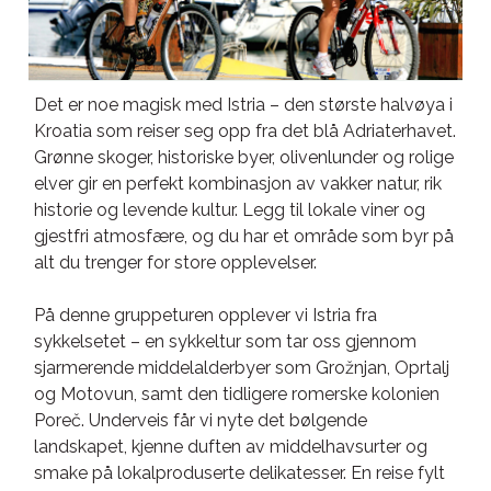
Det er noe magisk med Istria – den største halvøya i
Kroatia som reiser seg opp fra det blå Adriaterhavet.
Grønne skoger, historiske byer, olivenlunder og rolige
elver gir en perfekt kombinasjon av vakker natur, rik
historie og levende kultur. Legg til lokale viner og
gjestfri atmosfære, og du har et område som byr på
alt du trenger for store opplevelser.
På denne gruppeturen opplever vi Istria fra
sykkelsetet – en sykkeltur som tar oss gjennom
sjarmerende middelalderbyer som Grožnjan, Oprtalj
og Motovun, samt den tidligere romerske kolonien
Poreč. Underveis får vi nyte det bølgende
landskapet, kjenne duften av middelhavsurter og
smake på lokalproduserte delikatesser. En reise fylt