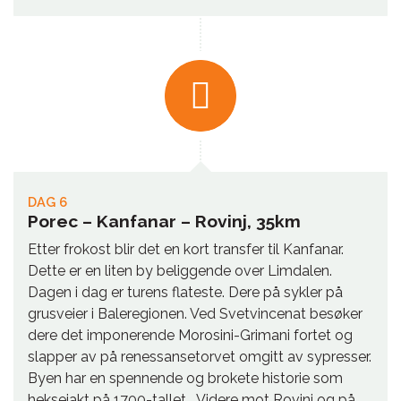
DAG 6
Porec – Kanfanar – Rovinj, 35km
Etter frokost blir det en kort transfer til Kanfanar.
Dette er en liten by beliggende over Limdalen.
Dagen i dag er turens flateste. Dere på sykler på
grusveier i Baleregionen. Ved Svetvincenat besøker
dere det imponerende Morosini-Grimani fortet og
slapper av på renessansetorvet omgitt av sypresser.
Byen har en spennende og brokete historie som
heksejakt på 1700-tallet. Videre mot Rovinj og på