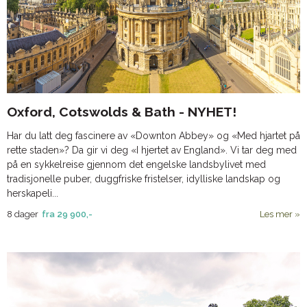
Oxford, Cotswolds & Bath - NYHET!
Har du latt deg fascinere av «Downton Abbey» og «Med hjartet på
rette staden»? Da gir vi deg «I hjertet av England». Vi tar deg med
på en sykkelreise gjennom det engelske landsbylivet med
tradisjonelle puber, duggfriske fristelser, idylliske landskap og
herskapeli...
8 dager
fra
29 900,-
Les mer