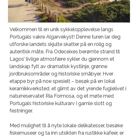
Velkommen til en unik sykkelopplevelse langs
Portugals vakre Algarvekyst! Denne turen lar deg
utforske landets skjulte skatter på en rolig og
autentisk måte. Fra Odeceixes berømte strand til
Lagos’ livlige atmosfære sykler du gjennom et
landskap fylt av dramatisk kystlinje, grønne
jordbruksområder og historiske småbyer. Hver
etappe byr på noe spesielt – besøk på en lokal
keramikkverksted, et glimt av det yrende fuglelivet i
naturreservatet Ria Formosa, og et møte med
Portugals historiske kulturarv i gamle slott og
festninger.
Med mulighet til å nyte lokale delikatesser, besøke
fiskemuseer og ta inn utsikten fra rustikke kafeer, er