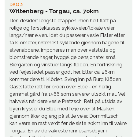
DAG 2
Wittenberg - Torgau, ca. 70km
Den desidert lengste etappen, men helt flatt på
rolige og førsteklasses sykkelveier/lokale veier
langs/nær elven. Idet du passerer vesle Elster etter
få kilometer, nærmest syklende gjennom hagene til
elvenaboene, imponeres man over velstelte og
blomstrende hager, hyggelige pensjonater, små
Biergarten og vinstuer langs floden. En forfriskning
ved ferjestedet passer godt her. Etter ca. 26km
kommer dere til Klöden. Sving inn på Burg Klöden
Gaststätte rett før broen over Elbe - en herlig
gammel gård fra 1566 som serverer utsøkt mat. Vel
halvveis når dere vesle Pretzsch. Rett på utsida av
byen krysser du Elbe med ferje over til Mauken,
gjennom åker og eng på stille veier. Dommitzsch
kan være en rast verdt før de siste 20km inn til vakre
Torgau. En av de vakreste rennesansebyer i