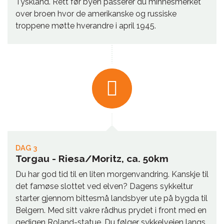
Tyskland. Rett før byen passerer du minnesmerket
over broen hvor de amerikanske og russiske
troppene møtte hverandre i april 1945.
DAG 3
Torgau - Riesa/Moritz, ca. 50km
Du har god tid til en liten morgenvandring. Kanskje til
det famøse slottet ved elven? Dagens sykkeltur
starter gjennom bittesmå landsbyer ute på bygda til
Belgern. Med sitt vakre rådhus prydet i front med en
gedigen Roland-statue. Du følger sykkelveien langs