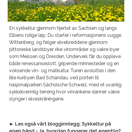
En sykkeltur gjennom hjertet av Sachsen og langs
Elbens rolige løp. Du starter i reformasjonens vugge,
Wittenberg, og følger elvebreddene gjennom
pittoreske landsbyer, rike vinområder og vakre byer
som Meissen og Dresden. Underveis får du oppleve
både renessanseslott, gripende minnesteder og en
voksende vin- og matkultur. Turen avsluttes i den
lille kurbyen Bad Schandau, ved porten til
nasjonalparken Sächsische Schweiz, med et uvanlig
sykkelvennlig terreng hvor vinrankene danner vakre
slynger i elveskråningene.
► Les også vårt blogginnlegg; Sykkeltur på
egen hånd - Ja, hvordan fungerer det egentlig?