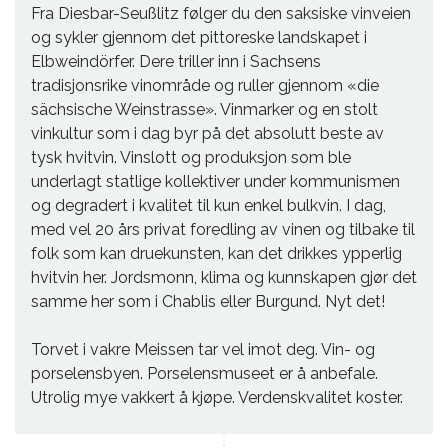
Fra Diesbar-Seußlitz følger du den saksiske vinveien
og sykler gjennom det pittoreske landskapet i
Elbweindörfer. Dere triller inn i Sachsens
tradisjonsrike vinområde og ruller gjennom «die
sächsische Weinstrasse». Vinmarker og en stolt
vinkultur som i dag byr på det absolutt beste av
tysk hvitvin. Vinslott og produksjon som ble
underlagt statlige kollektiver under kommunismen
og degradert i kvalitet til kun enkel bulkvin. I dag,
med vel 20 års privat foredling av vinen og tilbake til
folk som kan druekunsten, kan det drikkes ypperlig
hvitvin her. Jordsmonn, klima og kunnskapen gjør det
samme her som i Chablis eller Burgund. Nyt det!
Torvet i vakre Meissen tar vel imot deg. Vin- og
porselensbyen. Porselensmuseet er å anbefale.
Utrolig mye vakkert å kjøpe. Verdenskvalitet koster.