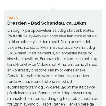
DAG 6
Dresden - Bad Schandau, ca. 45km
En dag rik på opplevelser, så tidlig start anbefales.
På fredfulle sykkelveier langs elva kan dere etter vel
10 kilometer krysse den med båt og besøke det
vakre Pillnitz slott, ikke minst slottsparken fra tidlig
1700-tallet. Med palmehus, sin engelske hage og
kinesiske pavillion, Europas eldste kamelieplante og
barokk arkitektur. Videre mot Pirna, en liten idyll med
en kontrastfylt historie; Her hvor venezianske
Canaletto malte de vakreste landskapsmotiver,
fordervet nazistene historien med sitt
eutanasiprogram og likviderte 15000 mentalt syke
på pleieanstalten Sonnenheim. I dag museum og
minnested. En liten vandring og Bierstube anbefales
før 12km sykling til Kurort Rathen. Her kan dere gå