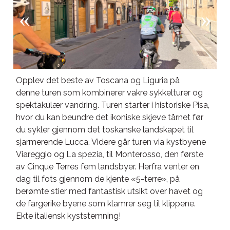
Opplev det beste av Toscana og Liguria på
denne turen som kombinerer vakre sykkelturer og
spektakulær vandring. Turen starter i historiske Pisa,
hvor du kan beundre det ikoniske skjeve tårnet før
du sykler gjennom det toskanske landskapet til
sjarmerende Lucca. Videre går turen via kystbyene
Viareggio og La spezia, til Monterosso, den første
av Cinque Terres fem landsbyer. Herfra venter en
dag til fots gjennom de kjente «5-terre», på
berømte stier med fantastisk utsikt over havet og
de fargerike byene som klamrer seg til klippene.
Ekte italiensk kyststemning!