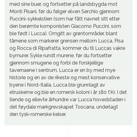
med sine buer, og fortsetter på landsbygda mot
Monti Pisani, før du følger elven Serchio gjennom
Puccini-sykkelstien (som har fått navnet sitt etter
den berømte komponisten Giacomo Puccini, som
ble født i Lucca). Omgitt av grøntområder, blant
tårnene som markerer grensen mellom Lucca, Pisa
og Rocca di Ripafratta, kommer du til Luccas vakre
bymurer. Sykle rundt murene, før du fortsetter
gjennom smugene og forbi de forskjellige
tavernaene i sentrum. Lucca er en by med mye
historie og en av de rikeste og mest konservative
byene i Nord-Italia. Lucca ble grunnlagt av
etruskerne og ble en romersk koloni i år 180 f.Kr. I det
tiende og ellevte århundre var Lucca hovedstaden i
det føydale markgrevskapet Toscana, underlagt
den tysk-romerske keiser.