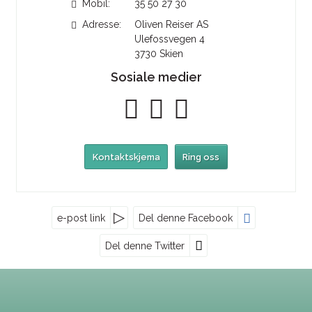
Mobil:
35 50 27 30
Adresse:
Oliven Reiser AS
Ulefossvegen 4
3730
Skien
Sosiale medier
Kontaktskjema
Ring oss
Nyhetsbrev
e-post link
Del denne Facebook
Del denne Twitter
Oliven Reiser AS