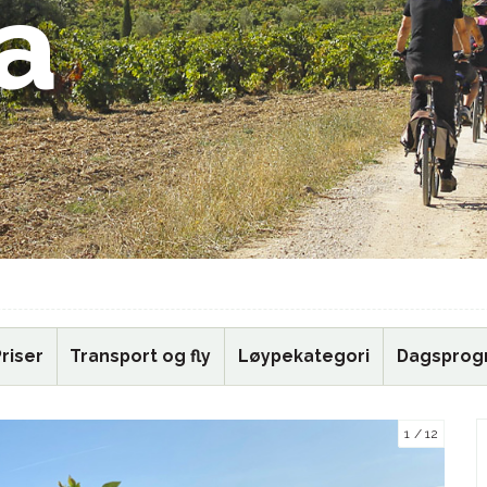
ja
riser
Transport og fly
Løypekategori
Dagsprog
1
12