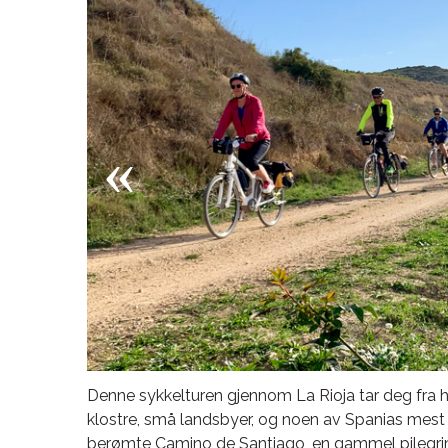
Denne sykkelturen gjennom La Rioja tar deg fra hi
klostre, små landsbyer, og noen av Spanias mest 
berømte Camino de Santiago, en gammel pilegri