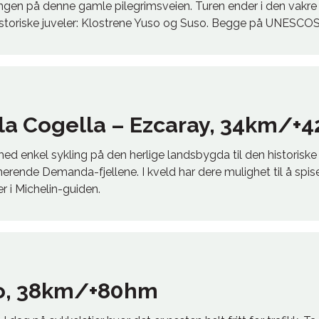
gen på denne gamle pilegrimsveien. Turen ender i den vakre 
historiske juveler: Klostrene Yuso og Suso. Begge på UNESCOS
 la Cogella – Ezcaray, 34km/+4
med enkel sykling på den herlige landsbygda til den historisk
erende Demanda-fjellene. I kveld har dere mulighet til å spis
r i Michelin-guiden.
ro, 38km/+80hm