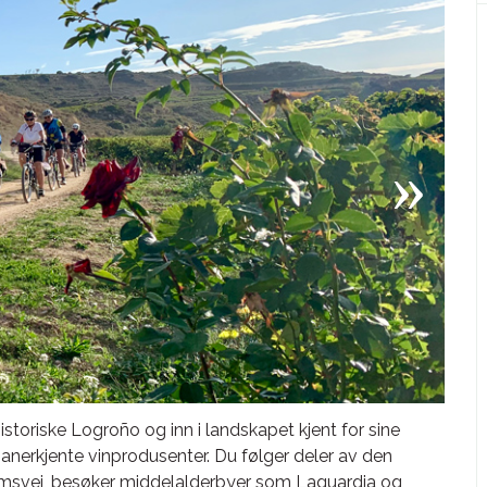
storiske Logroño og inn i landskapet kjent for sine
anerkjente vinprodusenter. Du følger deler av den
msvei, besøker middelalderbyer som Laguardia og