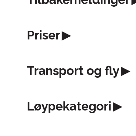
Priser
Transport og fly
Løypekategori