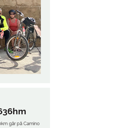
+636hm
e 20km går på Camino