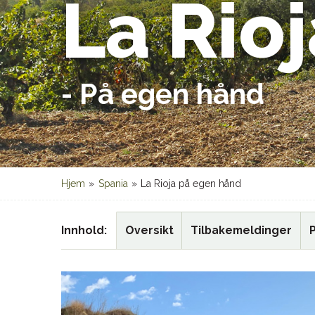
La Rio
- På egen hånd
Hjem
»
Spania
»
La Rioja på egen hånd
Innhold
Oversikt
Tilbakemeldinger
P