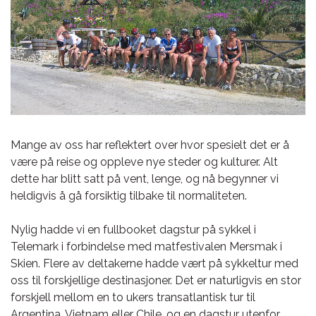
Mange av oss har reflektert over hvor spesielt det er å
være på reise og oppleve nye steder og kulturer. Alt
dette har blitt satt på vent, lenge, og nå begynner vi
heldigvis å gå forsiktig tilbake til normaliteten.
Nylig hadde vi en fullbooket dagstur på sykkel i
Telemark i forbindelse med matfestivalen Mersmak i
Skien. Flere av deltakerne hadde vært på sykkeltur med
oss til forskjellige destinasjoner. Det er naturligvis en stor
forskjell mellom en to ukers transatlantisk tur til
Argentina, Vietnam eller Chile, og en dagstur utenfor