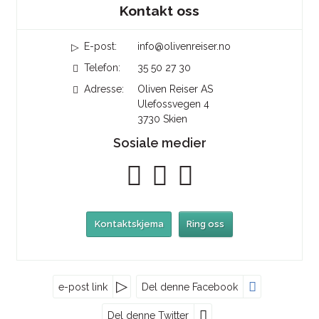
Sosiale medier
Kontakt oss
E-post:
info@olivenreiser.no
Telefon:
35 50 27 30
Adresse:
Oliven Reiser AS
Ulefossvegen 4
3730
Skien
Sosiale medier
Kontaktskjema
Ring oss
Nyhetsbrev
e-post link
Del denne Facebook
Del denne Twitter