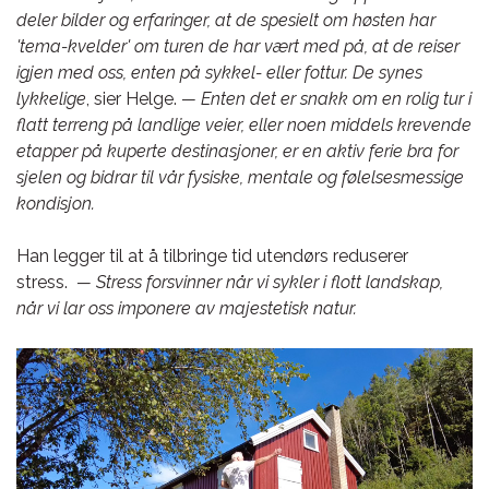
deler bilder og erfaringer, at de spesielt om høsten har
'tema-kvelder' om turen de har vært med på, at de reiser
igjen med oss, enten på sykkel- eller fottur. De synes
lykkelige
, sier Helge.
— Enten det er snakk om en rolig tur i
flatt terreng på landlige veier, eller noen middels krevende
etapper på kuperte destinasjoner, er en aktiv ferie bra for
sjelen og bidrar til vår fysiske, mentale og følelsesmessige
kondisjon.
Han legger til at å tilbringe tid utendørs reduserer
stress.
— Stress forsvinner når vi sykler i flott landskap,
når vi lar oss imponere av majestetisk natur.