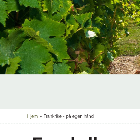
Hjem
»
Frankrike - på egen hånd