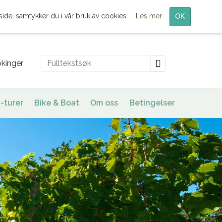
Meny
side, samtykker du i vår bruk av cookies.
Les mer
OK
kinger
-turer
Bike & Boat
Om oss
Betingelser