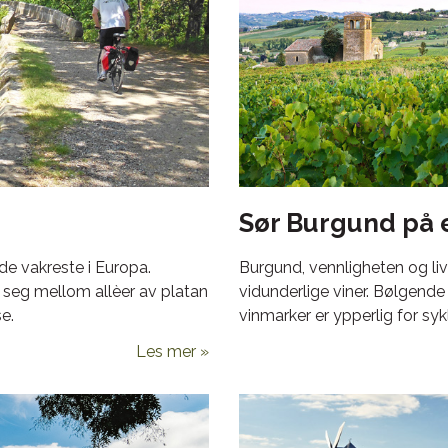
Sør Burgund på
de vakreste i Europa.
Burgund, vennligheten og li
 seg mellom allèer av platan
vidunderlige viner. Bølgende 
e.
vinmarker er ypperlig for syk
Les mer