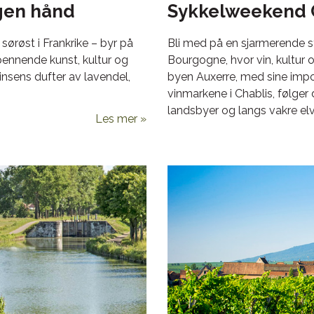
gen hånd
Sykkelweekend 
sørøst i Frankrike – byr på
Bli med på en sjarmerende s
spennende kunst, kultur og
Bourgogne, hvor vin, kultur 
insens dufter av lavendel,
byen Auxerre, med sine impo
vinmarkene i Chablis, følger 
landsbyer og langs vakre elv
Les mer