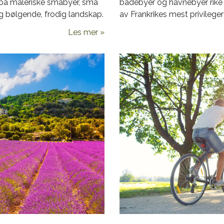
e på maleriske småbyer, små
badebyer og havnebyer rike p
 og bølgende, frodig landskap.
av Frankrikes mest privileger
Les mer