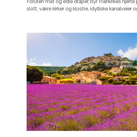
Foruten mat og edle dråper, byr Frankrikes hjert
slott, vakre kirker og klostre, idylliske kanalveier