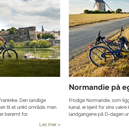
Normandie på e
rankrike. Den landlige
Frodige Normandie, som ligg
en til et unikt område, men
kanal, er kjent for sine vakre
er berømt for.
landgangene på D-dagen un
Les mer