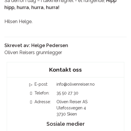
Så derfor i dag – i takknemlighet - et rungende;
Hipp
hipp, hurra, hurra, hurra!
Hilsen Helge.
Skrevet av: Helge Pedersen
Oliven Reisers grunnlegger
Sosiale medier
Kontakt oss
E-post:
info@olivenreiser.no
Telefon:
35 50 27 30
Adresse:
Oliven Reiser AS
Ulefossvegen 4
3730
Skien
Sosiale medier