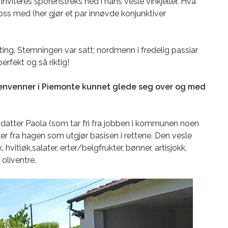
inviteres sporenstreks ned i hans vesle vinkjeller. Hva
 oss med (her gjør et par innøvde konjunktiver
ng. Stemningen var satt; nordmenn i fredelig passiar
erfekt og så riktig!
ivenvenner i Piemonte kunnet glede seg over og med
datter Paola (som tar fri fra jobben i kommunen noen
ker fra hagen som utgjør basisen i rettene. Den vesle
, hvitløk,salater, erter/belgfrukter, bønner, artisjokk,
 oliventre.