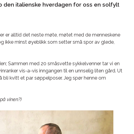
p den italienske hverdagen for oss en solfylt
urer er alltid det neste møte, møtet med de menneskene
og ikke minst øyeblikk som setter små spor av glede,
 siden; Sammen med 20 småsvette sykkelvenner tar vi en
anker vis-a-vis inngangen til en unnselig liten gård. Ut
 bli kvitt et par søppelposer. Jeg spør henne om
 på vinen?)