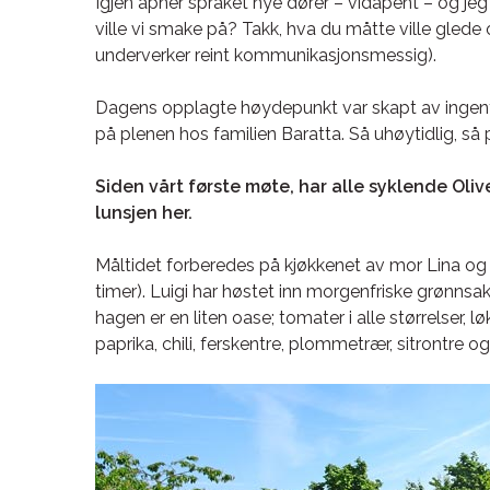
Igjen åpner språket nye dører – vidåpent – og jeg 
ville vi smake på? Takk, hva du måtte ville glede
underverker reint kommunikasjonsmessig).
Dagens opplagte høydepunkt var skapt av ingenti
på plenen hos familien Baratta. Så uhøytidlig, så p
Siden vårt første møte, har alle syklende Ol
lunsjen her.
Måltidet forberedes på kjøkkenet av mor Lina og 
timer). Luigi har høstet inn morgenfriske grønnsa
hagen er en liten oase; tomater i alle størrelser, løk
paprika, chili, ferskentre, plommetrær, sitrontre og